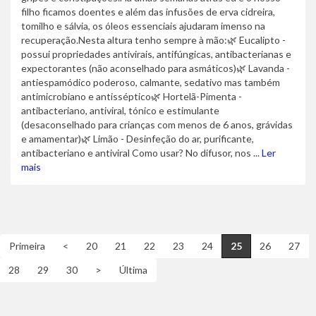
filho ficamos doentes e além das infusões de erva cidreira,
tomilho e sálvia, os óleos essenciais ajudaram imenso na
recuperação.Nesta altura tenho sempre à mão:🌿 Eucalipto -
possui propriedades antivirais, antifúngicas, antibacterianas e
expectorantes (não aconselhado para asmáticos)🌿 Lavanda -
antiespamódico poderoso, calmante, sedativo mas também
antimicrobiano e antisséptico🌿 Hortelã-Pimenta -
antibacteriano, antiviral, tónico e estimulante
(desaconselhado para crianças com menos de 6 anos, grávidas
e amamentar)🌿 Limão - Desinfeção do ar, purificante,
antibacteriano e antiviral Como usar? No difusor, nos ...
Ler
mais
Primeira
<
20
21
22
23
24
25
26
27
28
29
30
>
Última