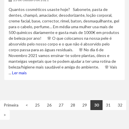
Quantos cosméticos usaste hoje?⠀Sabonete, pasta de
dentes, champô, amaciador, desodorizante, loção corporal,
creme facial, base, corrector, rimel, baton, desmaquilhante, gel
para o cabelo, perfume… Em média uma mulher usa mais de
500 químicos diariamente e gasta mais de 1000€ em produtos
de beleza por ano!⠀⠀🌸 O que colocamos na nossa pele é
absorvido pelo nosso corpo e o que não é absorvido pelo
corpo passa para as águas residuais.⠀⠀🌸 No dia 6 de
Novembro 2021 vamos ensinar-te sobre plantas, óleos e
manteigas vegetais que te podem ajudar a ter uma rotina de
beleza/higiene mais saudável e amiga do ambiente.⠀⠀🌸 Vais
...
Ler mais
Primeira
<
25
26
27
28
29
30
31
32
>