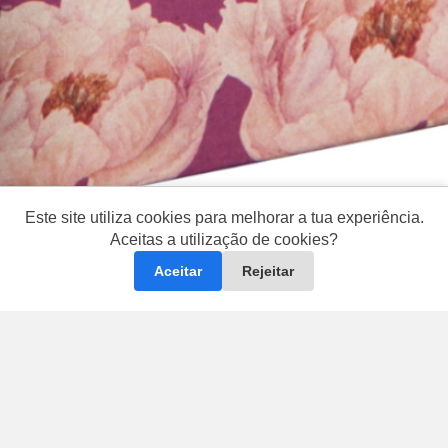
Este site utiliza cookies para melhorar a tua experiência.
Aceitas a utilização de cookies?
Aceitar
Rejeitar
Perguntas & Respostas
|
Loja física no Fundão
|
Workshops
|
Revenda
|
Política de Entrega
|
Política de Devolução
|
Política de Privacidade e Cookies
|
Termos e Condições
|
Livro
de reclamações eletrónico
|
Pontos Aldeia Sabão
|
Direito de
livre resolução