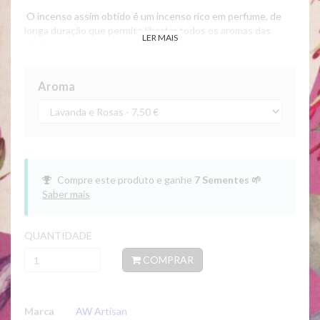
O incenso assim obtido é um incenso rico em perfume, de
longa duração que permite libertar todos os aromas das
LER MAIS
plantas.
Cada caixa contém 6 bastões de incenso botânico feitos à
mão.
Aroma
Feito à mão
Incenso 100% Natural
3 variedades
Aromas carregados com o poder da natureza, com
propriedades únicas para manifestar os seus desejos.
Compre este produto e ganhe
7
Sementes 🌱
🌼 Gardenias e Calêndula: Espiritualidade, Proteção e Clareza
Saber mais
Mental.
🌹 Jasmim e Rosas: Amor, Equilíbrio e Abundancia
QUANTIDADE
🌸 Lavanda e Rosas: Paz Interior, Boa Sorte e Equilíbrio
Emocional
COMPRAR
Ideal para:
meditação, yoga ou outras práticas espirituais.
6 varetas extra premium x 60 min
Marca
AW Artisan