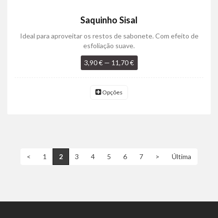
Saquinho Sisal
Ideal para aproveitar os restos de sabonete. Com efeito de
esfoliação suave.
3,90 € — 11,70 €
Opções
<
1
2
3
4
5
6
7
>
Última